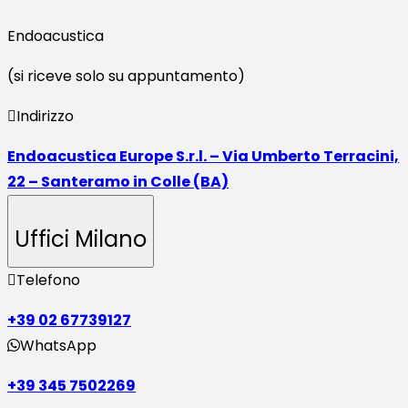
Endoacustica
(si riceve solo su appuntamento)
Indirizzo
Endoacustica Europe S.r.l. – Via Umberto Terracini,
22 – Santeramo in Colle (BA)
Uffici Milano
Telefono
+39 02 67739127
WhatsApp
+39 345 7502269