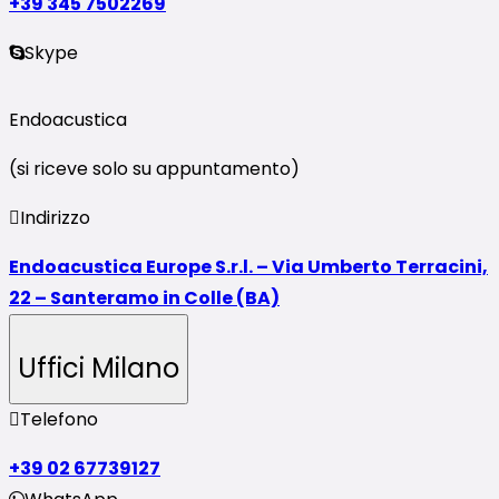
+39 345 7502269
Skype
Endoacustica
(si riceve solo su appuntamento)
Indirizzo
Endoacustica Europe S.r.l. – Via Umberto Terracini,
22 – Santeramo in Colle (BA)
Uffici Milano
Telefono
+39 02 67739127