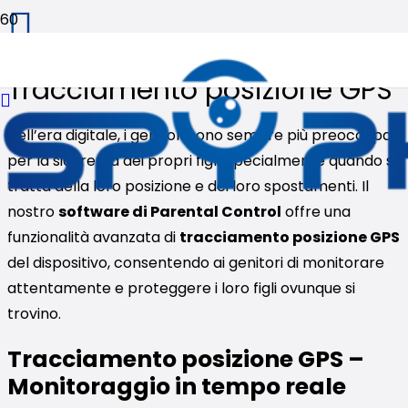
Tracciamento posizione GPS
Nell’era digitale, i genitori sono sempre più preoccupati
per la sicurezza dei propri figli, specialmente quando si
tratta della loro posizione e dei loro spostamenti. Il
nostro
software di Parental Control
offre una
funzionalità avanzata di
tracciamento posizione GPS
del dispositivo, consentendo ai genitori di monitorare
attentamente e proteggere i loro figli ovunque si
trovino.
Tracciamento posizione GPS –
Monitoraggio in tempo reale