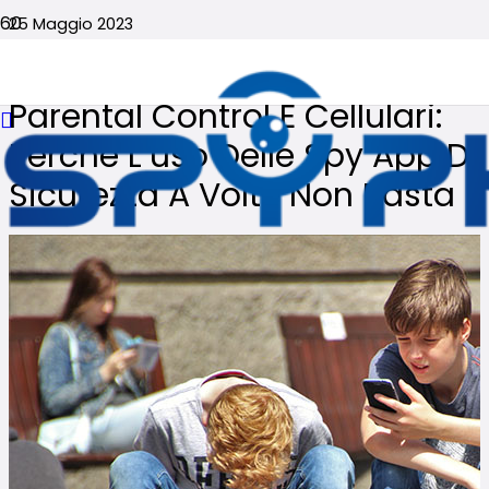
25 Maggio 2023
Nessun commento
Parental Control E Cellulari:
Perché L’uso Delle Spy App Di
Sicurezza A Volte Non Basta