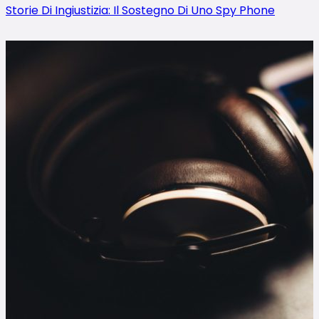
Storie Di Ingiustizia: Il Sostegno Di Uno Spy Phone