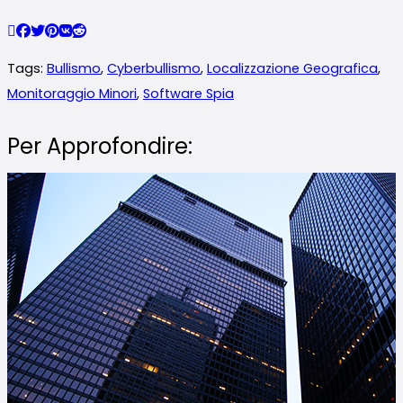
Tags:
Bullismo
,
Cyberbullismo
,
Localizzazione Geografica
,
Monitoraggio Minori
,
Software Spia
Per Approfondire: